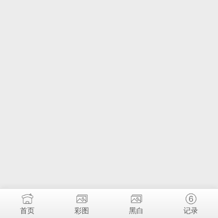
首页
彩图
黑白
记录